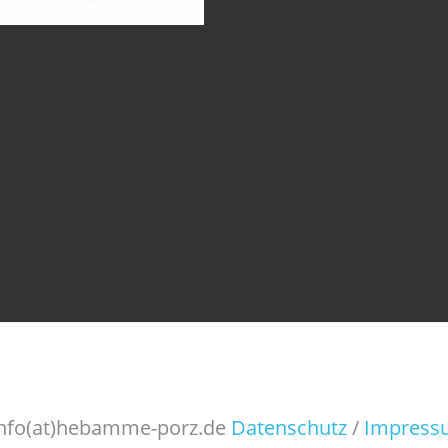
 info(at)hebamme-porz.de
Datenschutz
/
Impress