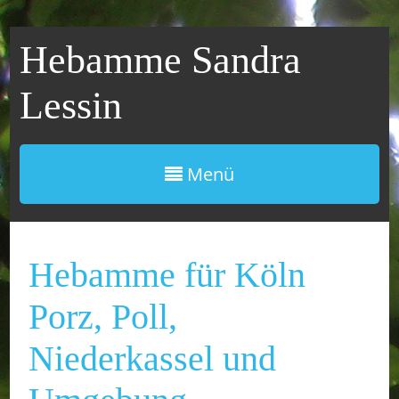
Hebamme Sandra
Lessin
Menü
Hebamme für Köln
Porz, Poll,
Niederkassel und